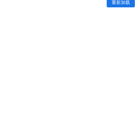
章节错误,点此
正章节内容,
新书推荐：
怪侠我来也
本站所