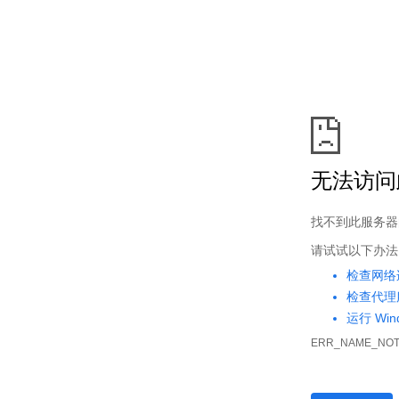
首页
玄幻奇幻
武侠仙侠
都市言情
乡村小说
>
凡人修仙，开局看守废丹房
> 第39
热门推荐：
飘飘欲仙
、
超品小农民
、
重生闻香
天才一秒记住
https://w